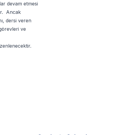
adar devam etmesi
ir. Ancak
nı, dersi veren
görevleri ve
düzenlenecektir.