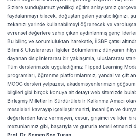
Sizlere sunduğumuz yenilikçi eğitim anlayışımız çerçev
faydalanmayı bilecek, doğuştan gelen yaratıcılığınızı, 
zekanızı yerinde kullanabilmeyi öğrenecek ve varoluşsal
evrensel değerlere sahip çıkan aydınlanmış genç liderle
Bu bilinç ve sorumluluktan hareketle, İİSBF çatısı altın
Bilimi & Uluslararası İlişkiler Bölümlerimiz dünyanın ihti
dayanan disiplinlerarası bir yaklaşımla, uluslararası sta
Tüm derslerimizde uyguladığımız Flipped Learning Modeli,
programları, öğrenme platformlarımız, yandal ve çift a
MOOC dersleri yelpazesi, akademisyenlerimizin göğsümü
bilgileri gibi birçok konuya ait detayı web sitemizde bulabi
Birleşmiş Milletler’in Sürdürülebilir Kalkınma Amacı olar
meseleleri kavrayıp içselleştirmenizi, insanlığın ve düny
değerlerden taviz vermeyen, cesur, girişimci ve lider bire
mezunlarımız gibi, başarıyla ve gururla temsil etmenizi 
Prof. Dr. Semen Son Turan