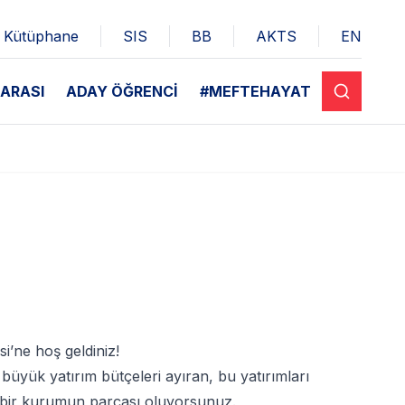
Kütüphane
SIS
BB
AKTS
EN
ARASI
ADAY ÖĞRENCİ
#MEFTEHAYAT
si’ne hoş geldiniz!
e büyük yatırım bütçeleri ayıran, bu yatırımları
er bir kurumun parçası oluyorsunuz.