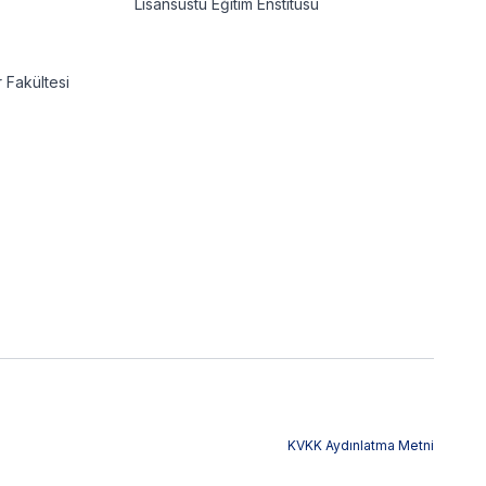
Lisansüstü Eğitim Enstitüsü
r Fakültesi
KVKK Aydınlatma Metni