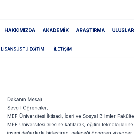
HAKKIMIZDA
AKADEMİK
ARAŞTIRMA
ULUSLAR
LISANSÜSTÜ EĞITIM
İLETIŞIM
Dekanın Mesajı
Sevgili Öğrenciler,
MEF Üniversitesi İktisadi, İdari ve Sosyal Bilimler Fakülte
MEF Üniversitesi ailesine katılarak, eğitim teknolojilerin
insani değerlerle birleştiren, geleceği öngören vizyon