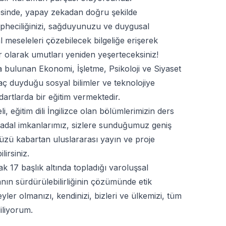
esinde, yapay zekadan doğru şekilde
şüpheciliğinizi, sağduyunuzu ve duygusal
 meseleleri çözebilecek bilgeliğe erişerek
r olarak umutları yeniden yeşerteceksiniz!
da bulunan Ekonomi, İşletme, Psikoloji ve Siyaset
yaç duyduğu sosyal bilimler ve teknolojiye
ndartlarda bir eğitim vermektedir.
 eğitim dili İngilizce olan bölümlerimizin ders
nadal imkanlarımız, sizlere sunduğumuz geniş
zü kabartan uluslararası yayın ve proje
lirsiniz.
ak 17 başlık altında topladığı varoluşsal
anın sürdürülebilirliğinin çözümünde etik
yler olmanızı, kendinizi, bizleri ve ülkemizi, tüm
diliyorum.